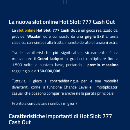
La nuova slot online Hot Slot: 777 Cash Out
La
slot online
Hot Slot: 777 Cash Out
è un gioco realizzato dal
provider
Wazdan
ed è composto da una
griglia 5x3
a tema
classico, con simboli alla frutta, monete dorate e funzioni extra.
Tra le caratteristiche più significative, sicuramente è da
menzionare il
Grand Jackpot
in grado di moltiplicare fino a
1.500 volte la puntata base, portando il
premio massimo
raggiungibile a
150.000,00€!
Tuttavia, il gioco si contraddistingue per le sue modalità
divertenti, come la funzione Chance Level e i moltiplicatori
casuali che possono comparire anche nella partita principale.
Pronto a conquistare i simboli migliori?
Caratteristiche importanti di Hot Slot: 777
Cash Out