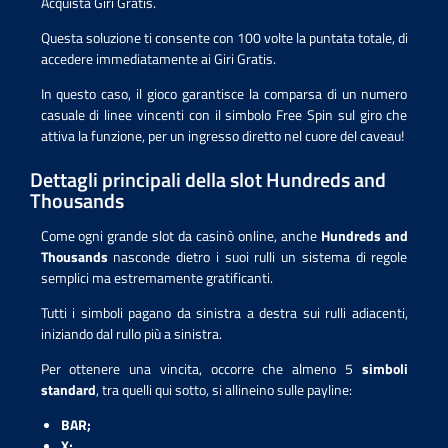
Acquista Giri Gratis.
Questa soluzione ti consente con 100 volte la puntata totale, di
accedere immediatamente ai Giri Gratis.
In questo caso, il gioco garantisce la comparsa di un numero
casuale di linee vincenti con il simbolo Free Spin sul giro che
attiva la funzione, per un ingresso diretto nel cuore del caveau!
Dettagli principali della slot Hundreds and
Thousands
Come ogni grande slot da casinò online, anche
Hundreds and
Thousands
nasconde dietro i suoi rulli un sistema di regole
semplici ma estremamente gratificanti.
Tutti i simboli pagano da sinistra a destra sui rulli adiacenti,
iniziando dal rullo più a sinistra.
Per ottenere una vincita, occorre che almeno 5
simboli
standard
, tra quelli qui sotto, si allineino sulle payline:
BAR;
X;