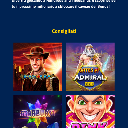
Divertiti giocando a Hundreds and Thousands e scopri se sei
tu il prossimo milionario a sbloccare il caveau dei Bonus!
Consigliati