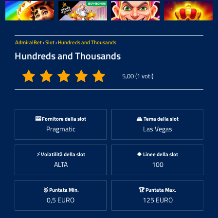
AdmiralBet
›
Slot
›
Hundreds and Thousands
Hundreds and Thousands
5,00
(
1
voti)
🎰 Fornitore della slot
🏔️ Tema della slot
Pragmatic
Las Vegas
⚡ Volatilità della slot
🍀 Linee della slot
ALTA
100
🥈 Puntata Min.
🏆 Puntata Max.
0,5 EURO
125 EURO