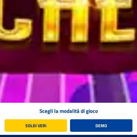
Scegli la modalità di gioco
SOLDI VERI
DEMO