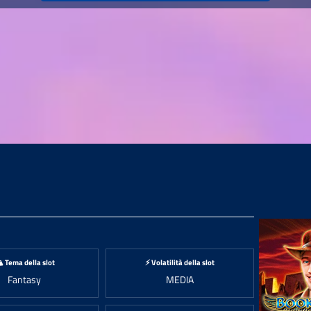
️ Tema della slot
⚡ Volatilità della slot
Fantasy
MEDIA