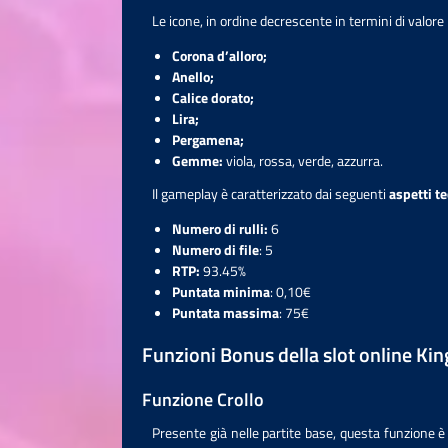
Le icone, in ordine decrescente in termini di valore
Corona d’alloro;
Anello;
Calice dorato;
Lira;
Pergamena;
Gemme:
viola, rossa, verde, azzurra.
Il gameplay è caratterizzato dai seguenti
aspetti te
Numero di rulli:
6
Numero di file
: 5
RTP:
93.45%
Puntata minima
: 0,10€
Puntata massima
: 75€
Funzioni Bonus della slot online Ki
Funzione Crollo
Presente già nelle partite base, questa funzione è 