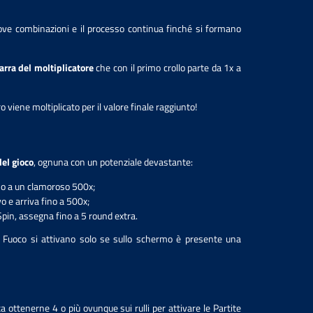
ove combinazioni e il processo continua finché si formano
arra del
moltiplicatore
che con il primo crollo parte da 1x a
ro viene moltiplicato per il valore finale raggiunto!
del gioco
, ognuna con un potenziale devastante:
ino a un clamoroso 500x;
vo e arriva fino a 500x;
pin, assegna fino a 5 round extra.
 Fuoco si attivano solo se sullo schermo è presente una
ta ottenerne 4 o più ovunque sui rulli per attivare le Partite