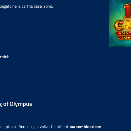
 pagato nella partita base, sono:
cnici
:
ng of Olympus
un piccolo Bonus: ogni volta che ottieni u
na combinazione