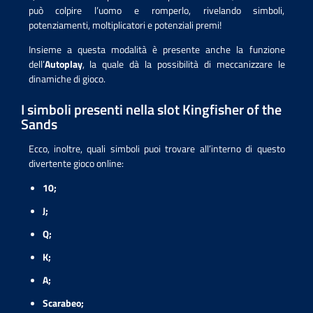
può colpire l’uomo e romperlo, rivelando simboli,
potenziamenti, moltiplicatori e potenziali premi!
Insieme a questa modalità è presente anche la funzione
dell’
Autoplay
, la quale dà la possibilità di meccanizzare le
dinamiche di gioco.
I simboli presenti nella slot Kingfisher of the
Sands
Ecco, inoltre, quali simboli puoi trovare all’interno di questo
divertente gioco online:
10;
J;
Q;
K;
A;
Scarabeo;