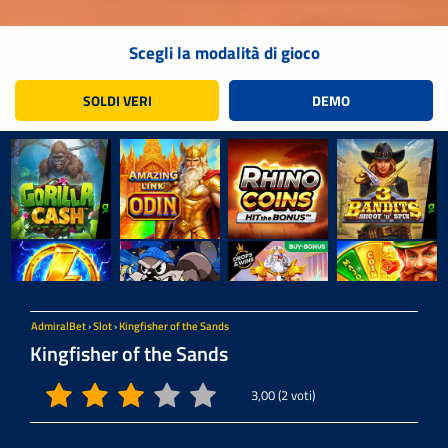
Scegli la modalità di gioco
SOLDI VERI
DEMO
AdmiralBet
›
Slot
›
Kingfisher of the Sands
Kingfisher of the Sands
3,00
(
2
voti)