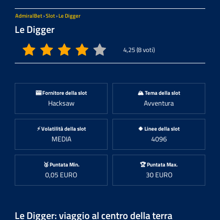
AdmiralBet
›
Slot
›
Le Digger
Le Digger
4,25
(
8
voti)
🎰 Fornitore della slot
🏔️ Tema della slot
Hacksaw
Avventura
⚡ Volatilità della slot
🍀 Linee della slot
MEDIA
4096
🥈 Puntata Min.
🏆 Puntata Max.
0,05 EURO
30 EURO
Le Digger: viaggio al centro della terra