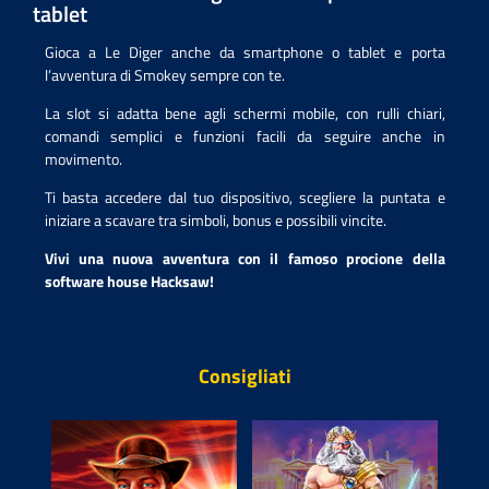
tablet
Gioca a Le Diger anche da smartphone o tablet e porta
l’avventura di Smokey sempre con te.
La slot si adatta bene agli schermi mobile, con rulli chiari,
comandi semplici e funzioni facili da seguire anche in
movimento.
Ti basta accedere dal tuo dispositivo, scegliere la puntata e
iniziare a scavare tra simboli, bonus e possibili vincite.
Vivi una nuova avventura con il famoso procione della
software house Hacksaw!
Consigliati