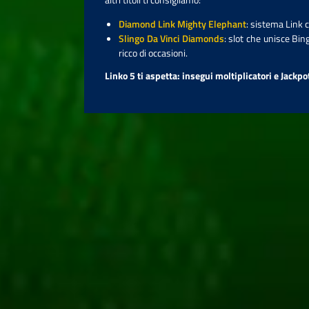
Diamond Link Mighty Elephant
: sistema Link c
Slingo Da Vinci Diamonds
: slot che unisce Bi
ricco di occasioni.
Linko 5 ti aspetta: insegui moltiplicatori e Jackpo