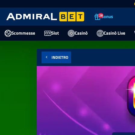
28
Bonus
Scommesse
Slot
Casinò
Casinò Live
INDIETRO