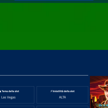
️ Tema della slot
⚡ Volatilità della slot
Las Vegas
ALTA