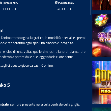
🥈 Puntata Min.
🏆 Puntata Max.
0,1 EURO
40 EURO
o!
l’anima tecnologica: la grafica, le modalità speciali e i premi
nno e renderanno ogni spin una piacevole incognita.
 le slot di una volta, quelle che scintillano di diamanti e
oderno a partire dalle sue leggendarie ruote bonus.
ttagli di questo gioco da casinò online.
nko 5
ntrale
, sempre presente nella cella centrale della griglia.