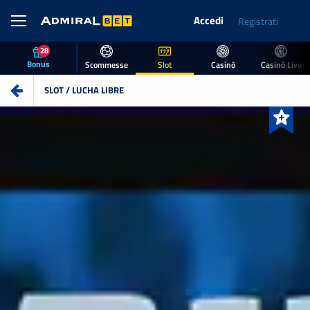
Accedi
Registrati
28
Bonus
Scommesse
Slot
Casinò
Casinò Live
SLOT / LUCHA LIBRE