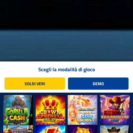
Scegli la modalità di gioco
SOLDI VERI
DEMO