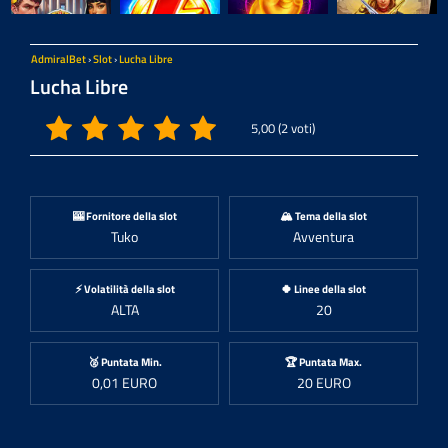
AdmiralBet
›
Slot
›
Lucha Libre
Lucha Libre
5,00
(
2
voti)
🎰 Fornitore della slot
🏔️ Tema della slot
Tuko
Avventura
⚡ Volatilità della slot
🍀 Linee della slot
ALTA
20
🥈 Puntata Min.
🏆 Puntata Max.
0,01 EURO
20 EURO