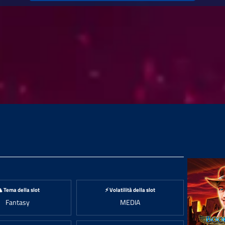
️ Tema della slot
⚡ Volatilità della slot
Fantasy
MEDIA