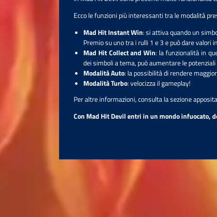
Ecco le funzioni più interessanti tra le modalità pre
Mad Hit Instant Win
: si attiva quando un simb
Premio su uno tra i rulli 1 e 3 e può dare valori
Mad Hit Collect and Win
: la funzionalità in q
dei simboli a tema, può aumentare le potenziali 
Modalità Auto
: la possibilità di rendere maggi
Modalità Turbo
: velocizza il gameplay!
Per altre informazioni, consulta la sezione apposita 
Con Mad Hit Devil entri in un mondo infuocato, d