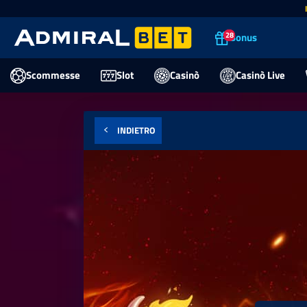
28
Bonus
Scommesse
Slot
Casinò
Casinò Live
INDIETRO