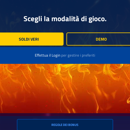
Scegli la modalità di gioco.
SOLDI VERI
DEMO
Effettua il Login
per gestire i preferiti
REGOLE DEI BONUS