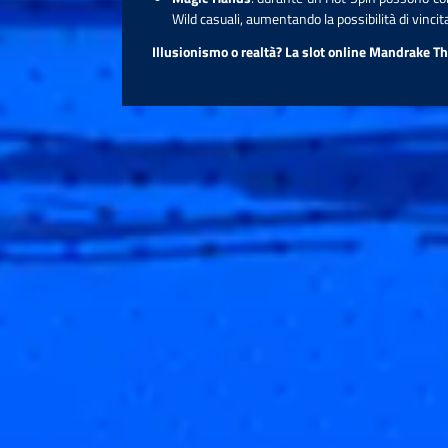
Wild casuali, aumentando la possibilità di vincit
Illusionismo o realtà? La slot online Mandrake Th