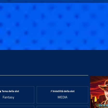
️ Tema della slot
⚡ Volatilità della slot
Fantasy
MEDIA