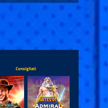
Consigliati