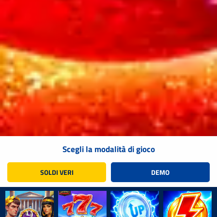
Scegli la modalità di gioco
SOLDI VERI
DEMO