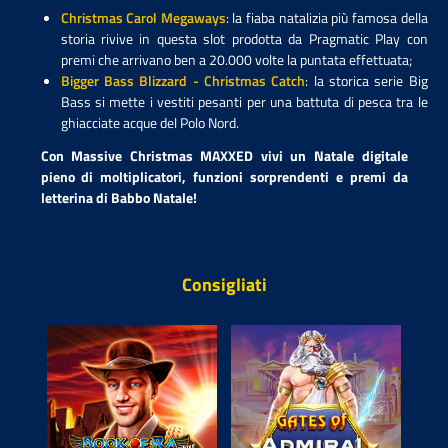
Christmas Carol Megaways
: la fiaba natalizia più famosa della
storia rivive in questa slot prodotta da Pragmatic Play con
premi che arrivano ben a 20.000 volte la puntata effettuata;
Bigger Bass Blizzard - Christmas Catch
: la storica serie Big
Bass si mette i vestiti pesanti per una battuta di pesca tra le
ghiacciate acque del Polo Nord.
Con Massive Christmas MAXXED vivi un Natale digitale
pieno di moltiplicatori, funzioni sorprendenti e premi da
letterina di Babbo Natale!
Consigliati