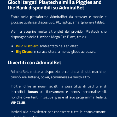
Giochi targati Playtech simili a
Piggies and
the Bank
disponibili su AdmiralBet
Entra nella piattaforma AdmiralBet da browser e mobile e
gioca su qualsiasi dispositivo, PC, laptop, smartphone e tablet.
Vieni a scoprire molte altre slot del provider Playtech che
dispongono della funzione Mega Fire Blaze, tra cui:
Wild Pistolero
: ambientato nel Far West.
Big Circus
: in cui assisterai a meravigliose acrobazie.
Divertiti con AdmiralBet
AdmiralBet, mette a disposizione centinaia di slot machine,
casinò live, lotterie, poker, scommesse e molto altro.
Inoltre, offre ai nuovi iscritti la possibilità di usufruire di
incredibili
Bonus di Benvenuto
e bonus personalizzabili,
nonché divertenti iniziative grazie al suo programma fedeltà
VIP CLUB
.
Iscriviti alla newsletter per conoscere tutte le entusiasmanti