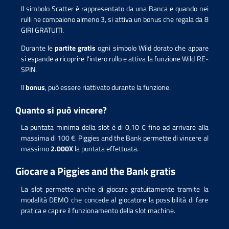
Il simbolo Scatter è rappresentato da una Banca e quando nei
rulli ne compaiono almeno 3, si attiva un bonus che regala da 8
GIRI GRATUITI.
Durante le
partite gratis
ogni simbolo Wild dorato che appare
si espande a ricoprire l'intero rullo e attiva la funzione Wild RE-
SPIN.
Il
bonus
, può essere riattivato durante la funzione.
Quanto si può vincere?
La puntata minima della slot è di 0,10 € fino ad arrivare alla
massima di 100 €. Piggies and the Bank permette di vincere al
massimo
2.000X
la puntata effettuata.
Giocare a Piggies and the Bank gratis
La slot permette anche di giocare gratuitamente tramite la
modalità DEMO che concede al giocatore la possibilità di fare
pratica e capire il funzionamento della slot machine.