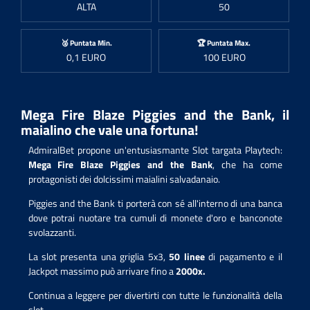
ALTA
50
🥈 Puntata Min.
🏆 Puntata Max.
0,1 EURO
100 EURO
Mega Fire Blaze Piggies and the Bank, il
maialino che vale una fortuna!
AdmiralBet propone un'entusiasmante Slot targata Playtech:
Mega Fire Blaze Piggies and the Bank
, che ha come
protagonisti dei dolcissimi maialini salvadanaio.
Piggies and the Bank ti porterà con sé all'interno di una banca
dove potrai nuotare tra cumuli di monete d'oro e banconote
svolazzanti.
La slot presenta una griglia 5x3,
50 linee
di pagamento e il
Jackpot massimo può arrivare fino a
2000x.
Continua a leggere per divertirti con tutte le funzionalità della
slot.