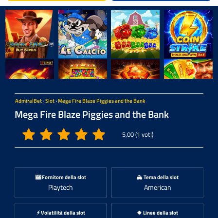
AdmiralBet
›
Slot
›
Mega Fire Blaze Piggies and the Bank
Mega Fire Blaze Piggies and the Bank
5,00
(
1
voti)
🎰 Fornitore della slot
🏔️ Tema della slot
Playtech
American
⚡ Volatilità della slot
🍀 Linee della slot