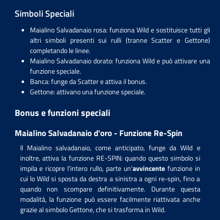
Simboli Speciali
Maialino Salvadanaio rosa: funziona Wild e sostituisce tutti gli
altri simboli presenti sui rulli (tranne Scatter e Gettone)
completando le linee.
Maialino Salvadanaio dorato: funziona Wild e può attivare una
funzione speciale.
Banca: funge da Scatter e attiva il bonus.
Gettone: attivano una funzione speciale.
Bonus e funzioni speciali
Maialino Salvadanaio d'oro - Funzione Re-Spin
Il Maialino salvadanaio, come anticipato, funge da Wild e
inoltre, attiva la funzione RE-SPIN: quando questo simbolo si
impila e ricopre l'intero rullo, parte un'
avvincente
funzione in
cui lo Wild si sposta da destra a sinistra a ogni re-spin, fino a
quando non scompare definitivamente. Durante questa
modalità, la funzione può essere facilmente riattivata anche
grazie al simbolo Gettone, che si trasforma in Wild.