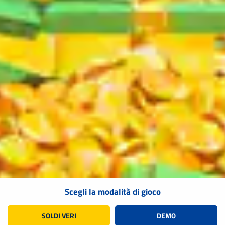
Scegli la modalità di gioco
SOLDI VERI
DEMO