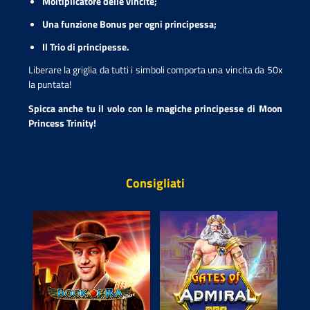
Moltiplicatore delle vincite;
Una funzione Bonus per ogni principessa;
Il Trio di principesse.
Liberare la griglia da tutti i simboli comporta una vincita da 50x
la puntata!
Spicca anche tu il volo con le magiche principesse di Moon
Princess Trinity!
Consigliati