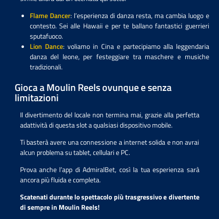
Flame Dancer
: l’esperienza di danza resta, ma cambia luogo e
contesto. Sei alle Hawaii e per te ballano fantastici guerrieri
sputafuoco.
Lion Dance
: voliamo in Cina e partecipiamo alla leggendaria
danza del leone, per festeggiare tra maschere e musiche
tradizionali.
Gioca a Moulin Reels ovunque e senza
limitazioni
Il divertimento del locale non termina mai, grazie alla perfetta
adattività di questa slot a qualsiasi dispositivo mobile.
Ti basterà avere una connessione a internet solida e non avrai
alcun problema su tablet, cellulari e PC.
Prova anche l’app di AdmiralBet, così la tua esperienza sarà
ancora più fluida e completa.
Scatenati durante lo spettacolo più trasgressivo e divertente
di sempre in Moulin Reels!