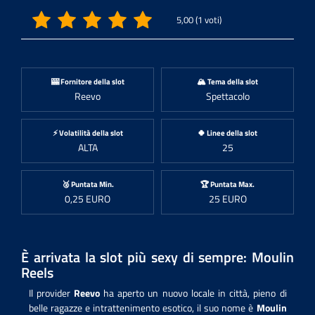
5,00
(
1
voti)
🎰 Fornitore della slot
🏔️ Tema della slot
Reevo
Spettacolo
⚡ Volatilità della slot
🍀 Linee della slot
ALTA
25
🥈 Puntata Min.
🏆 Puntata Max.
0,25 EURO
25 EURO
È arrivata la slot più sexy di sempre: Moulin
Reels
Il provider
Reevo
ha aperto un nuovo locale in città, pieno di
belle ragazze e intrattenimento esotico, il suo nome è
Moulin