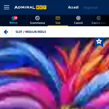
Accedi
Registrati
28
Bonus
Scommesse
Slot
Casinò
Casinò Live
SLOT / MOULIN REELS