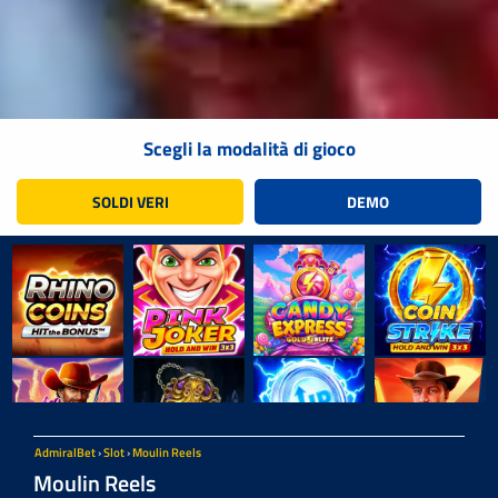
Scegli la modalità di gioco
SOLDI VERI
DEMO
AdmiralBet
›
Slot
›
Moulin Reels
Moulin Reels