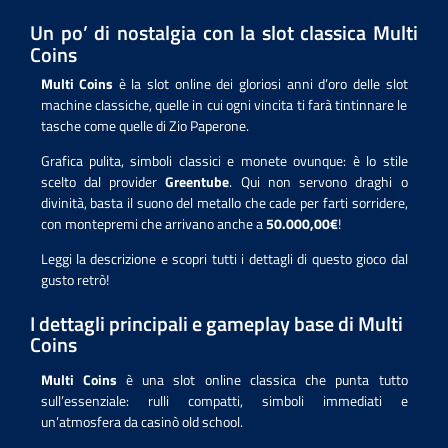
Un po’ di nostalgia con la slot classica Multi
Coins
Multi Coins
è la slot online dei gloriosi anni d’oro delle slot
machine classiche, quelle in cui ogni vincita ti farà tintinnare le
tasche come quelle di Zio Paperone.
Grafica pulita, simboli classici e monete ovunque: è lo stile
scelto dal provider
Greentube
. Qui non servono draghi o
divinità, basta il suono del metallo che cade per farti sorridere,
con montepremi che arrivano anche a
50.000,00€
!
Leggi la descrizione e scopri tutti i dettagli di questo gioco dal
gusto retrò!
I dettagli principali e gameplay base di Multi
Coins
Multi Coins
è una slot online classica che punta tutto
sull’essenziale: rulli compatti, simboli immediati e
un’atmosfera da casinò old school.