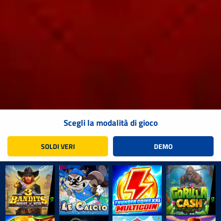
Scegli la modalità di gioco
SOLDI VERI
DEMO