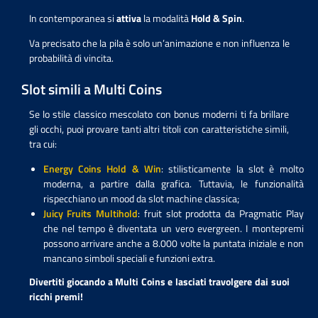
In contemporanea si
attiva
la modalità
Hold & Spin
.
Va precisato che la pila è solo un’animazione e non influenza le
probabilità di vincita.
Slot simili a Multi Coins
Se lo stile classico mescolato con bonus moderni ti fa brillare
gli occhi, puoi provare tanti altri titoli con caratteristiche simili,
tra cui:
Energy Coins Hold & Win
: stilisticamente la slot è molto
moderna, a partire dalla grafica. Tuttavia, le funzionalità
rispecchiano un mood da slot machine classica;
Juicy Fruits Multihold
: fruit slot prodotta da Pragmatic Play
che nel tempo è diventata un vero evergreen. I montepremi
possono arrivare anche a 8.000 volte la puntata iniziale e non
mancano simboli speciali e funzioni extra.
Divertiti giocando a Multi Coins e lasciati travolgere dai suoi
ricchi premi!