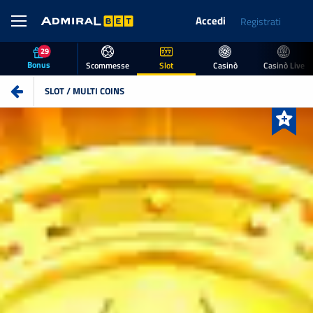
Accedi
Registrati
29
Bonus
Scommesse
Slot
Casinò
Casinò Live
SLOT / MULTI COINS