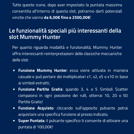
Tutte queste icone, dopo aver impostato la puntata massima
consentita all’interno di questa slot, potranno darti potenziali
vincite che vanno
da 6,00€ fino a 2500,00€
!
Le funzionalità speciali più interessanti della
slot Mummy Hunter
Per quanto riguarda modalità e funzionalità, Mummy Hunter
offre interessanti reinterpretazioni delle classiche meccaniche
delle slot:
Funzione Mummy Hunter
: essa viene attivata in maniera
casuale e può portare dei moltiplicatori x1, x2, x5 o x10 in base
ai simboli estratti;
Funzione Partite Gratis
: quando 3, 4 o 5 Simboli Scatter
compaiono in ogni posizione dei rulli, otterrai 10, 20 o 50
Partite Gratis!
Funzione Acquisto
: cliccando sull’apposito pulsante potrai
acquistare una specifica funzione al prezzo indicato;
Super Puntata
: il pulsante specifico ti consente di attivare una
puntata di 100,00€!