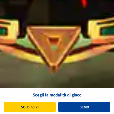
Scegli la modalità di gioco
SOLDI VERI
DEMO