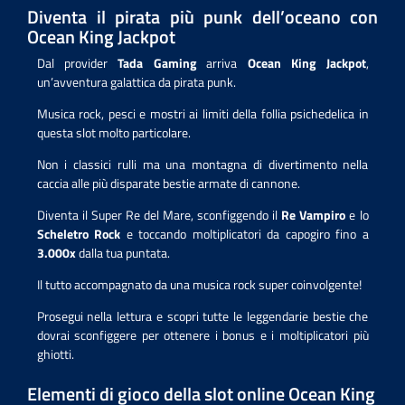
Diventa il pirata più punk dell’oceano con
Ocean King Jackpot
Dal provider
Tada Gaming
arriva
Ocean King Jackpot
,
un’avventura galattica da pirata punk.
Musica rock, pesci e mostri ai limiti della follia psichedelica in
questa slot molto particolare.
Non i classici rulli ma una montagna di divertimento nella
caccia alle più disparate bestie armate di cannone.
Diventa il Super Re del Mare, sconfiggendo il
Re Vampiro
e lo
Scheletro Rock
e toccando moltiplicatori da capogiro fino a
3.000x
dalla tua puntata.
Il tutto accompagnato da una musica rock super coinvolgente!
Prosegui nella lettura e scopri tutte le leggendarie bestie che
dovrai sconfiggere per ottenere i bonus e i moltiplicatori più
ghiotti.
Elementi di gioco della slot online Ocean King