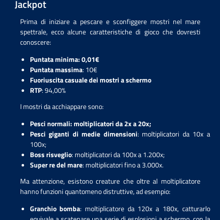
Jackpot
Prima di iniziare a pescare e sconfiggere mostri nel mare
spettrale, ecco alcune caratteristiche di gioco che dovresti
conoscere:
Puntata minima
: 0,01€
Puntata massima
: 10€
Fuoriuscita casuale dei mostri a schermo
RTP
: 94,00%
I mostri da acchiappare sono:
Pesci normali
: moltiplicatori da 2x a 20x;
Pesci giganti di medie dimensioni
: moltiplicatori da 10x a
100x;
Boss risveglio
: moltiplicatori da 100x a 1.200x;
Super re del mare
: moltiplicatori fino a 3.000x.
Ma attenzione, esistono creature che oltre al moltiplicatore
hanno funzioni quantomeno distruttive, ad esempio:
Granchio bomba
: moltiplicatore da 120x a 180x, catturarlo
equivale a scatenare una serie di esplosioni a schermo, con la