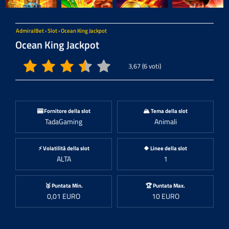
AdmiralBet
›
Slot
›
Ocean King Jackpot
Ocean King Jackpot
3,67
(
6
voti)
🎰 Fornitore della slot
🏔️ Tema della slot
TadaGaming
Animali
⚡ Volatilità della slot
🍀 Linee della slot
ALTA
1
🥈 Puntata Min.
🏆 Puntata Max.
0,01 EURO
10 EURO