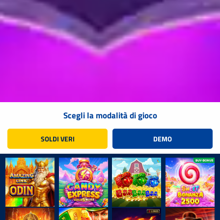
Scegli la modalità di gioco
SOLDI VERI
DEMO