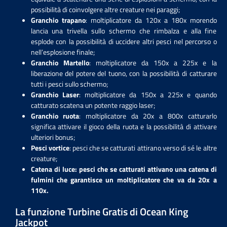
possibilità di coinvolgere altre creature nei paraggi;
Granchio trapano
: moltiplicatore da 120x a 180x morendo
lancia una trivella sullo schermo che rimbalza e alla fine
esplode con la possibilità di uccidere altri pesci nel percorso o
nell’esplosione finale;
Granchio Martello
: moltiplicatore da 150x a 225x e la
liberazione del potere del tuono, con la possibilità di catturare
tutti i pesci sullo schermo;
Granchio Laser
: moltiplicatore da 150x a 225x e quando
catturato scatena un potente raggio laser;
Granchio ruota
: moltiplicatore da 20x a 800x catturarlo
significa attivare il gioco della ruota e la possibilità di attivare
ulteriori bonus;
Pesci vortice
: pesci che se catturati attirano verso di sé le altre
creature;
Catena di luce
: pesci che se catturati attivano una catena di
fulmini che garantisce un moltiplicatore che va da 20x a
110x.
La funzione Turbine Gratis di Ocean King
Jackpot