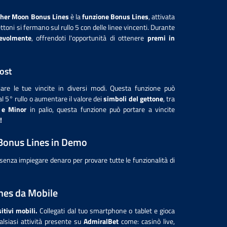
her Moon Bonus Lines
è la
funzione Bonus Lines
, attivata
toni si fermano sul rullo 5 con delle linee vincenti. Durante
tevolmente
, offrendoti l'opportunità di ottenere
premi in
ost
are le tue vincite in diversi modi. Questa funzione può
al 5° rullo o aumentare il valore dei
simboli del gettone
, tra
r e Minor
in palio, questa funzione può portare a vincite
!
 Bonus Lines in Demo
senza impiegare denaro per provare tutte le funzionalità di
nes da Mobile
itivi mobili.
Collegati dal tuo smartphone o tablet e gioca
alsiasi attività presente su
AdmiralBet
come: casinò live,