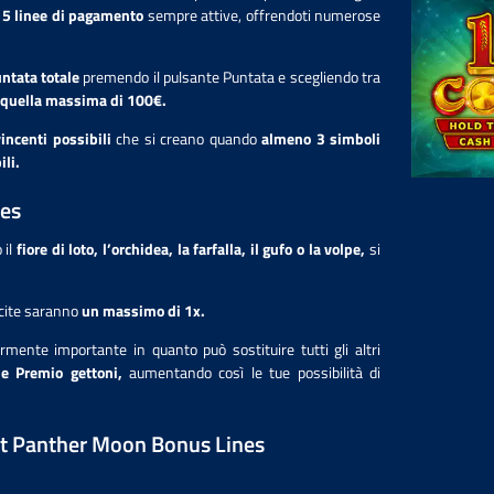
e
5 linee di pagamento
sempre attive, offrendoti numerose
untata totale
premendo il pulsante Puntata e scegliendo tra
 quella massima di 100€.
incenti possibili
che si creano quando
almeno 3 simboli
ili.
nes
il
fiore di loto, l’orchidea, la farfalla, il gufo o la volpe,
si
ncite saranno
un massimo di 1x.
rmente importante in quanto può sostituire tutti gli altri
 e Premio gettoni,
aumentando così le tue possibilità di
slot Panther Moon Bonus Lines