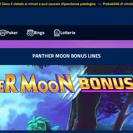
Il Gioco è vietato ai minori e può causare dipendenza patologica
—
Probabilità di vincit
Poker
Bingo
Lotterie
PANTHER MOON BONUS LINES