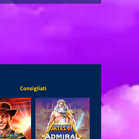
Consigliati