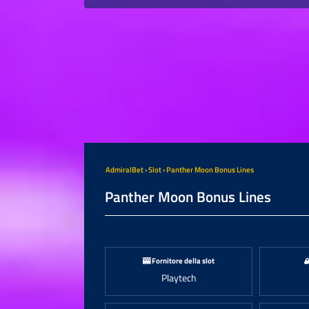
AdmiralBet
›
Slot
›
Panther Moon Bonus Lines
Panther Moon Bonus Lines
🎰 Fornitore della slot

Playtech