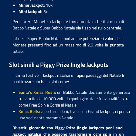
Minor Jackpot:
10x;
Mini Jackpot:
5x.
Per vincere Monete o Jackpot è fondamentale che il simbolo di
Babbo Natale o Super Babbo Natale sia fisso nel rullo centrale.
Infine, il Super Babbo Natale può anche potenziare i valori delle
Monete presenti fino ad un massimo di 2,5 volte la puntata
totale.
Slot simili a Piggy Prize Jingle Jackpots
Il clima festivo, i Jackpot natalizi e i tipici paesaggi del Natale li
puoi trovare anche in slot come:
Santa's Xmas Rush
: un Babbo Natale decisamente generoso
tra vincite da 10.000 volte la quota giocata e funzionalità extra
come Free Spin e Corsa al Natale;
Xmas Bells
: a portare i doni, tra cui un Grand Jackpot, ci pensa
una seducente mamma Natale.
Divertiti giocando con Piggy Prize Jingle Jackpots per i suoi
Jackpot natalizi che possono trasformare ogni spin in un