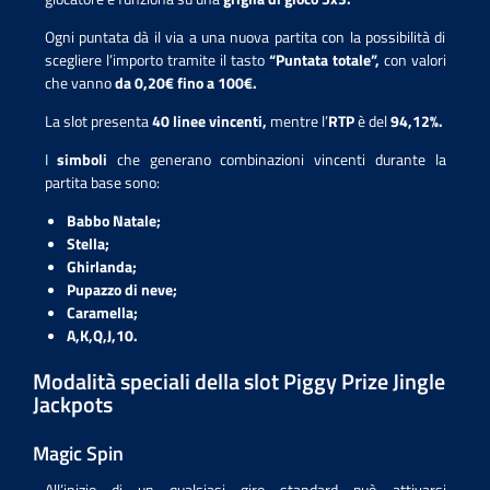
Ogni puntata dà il via a una nuova partita con la possibilità di
scegliere l’importo tramite il tasto
“Puntata totale”,
con valori
che vanno
da 0,20€ fino a 100€.
La slot presenta
40 linee vincenti,
mentre l’
RTP
è del
94,12%.
I
simboli
che generano combinazioni vincenti durante la
partita base sono:
Babbo Natale;
Stella;
Ghirlanda;
Pupazzo di neve;
Caramella;
A,K,Q,J,10.
Modalità speciali della slot Piggy Prize Jingle
Jackpots
Magic Spin
All’inizio di un qualsiasi giro standard può attivarsi