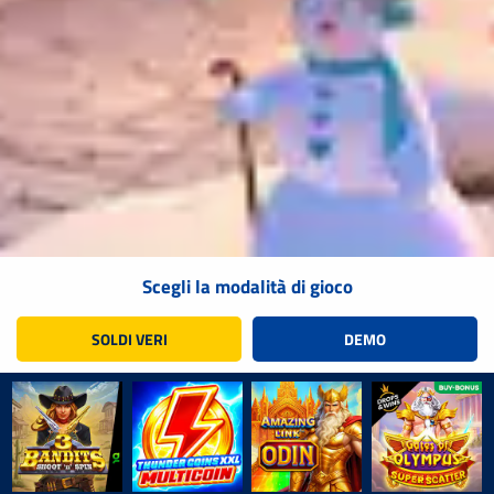
Scegli la modalità di gioco
SOLDI VERI
DEMO