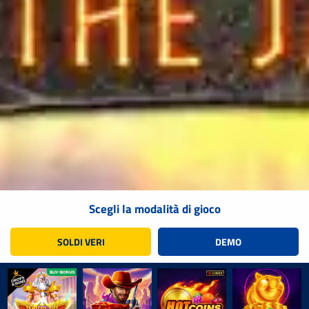
Scegli la modalità di gioco
SOLDI VERI
DEMO