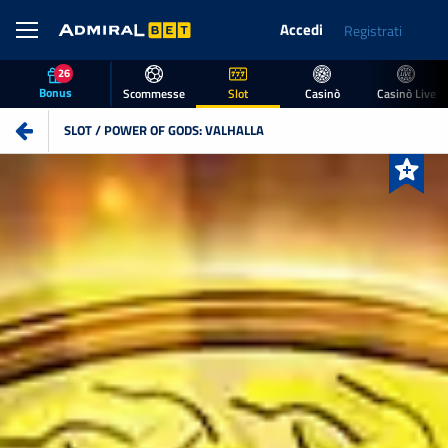
Accedi
Registrati
26
Bonus
Scommesse
Slot
Casinò
Casinò Live
SLOT / POWER OF GODS: VALHALLA