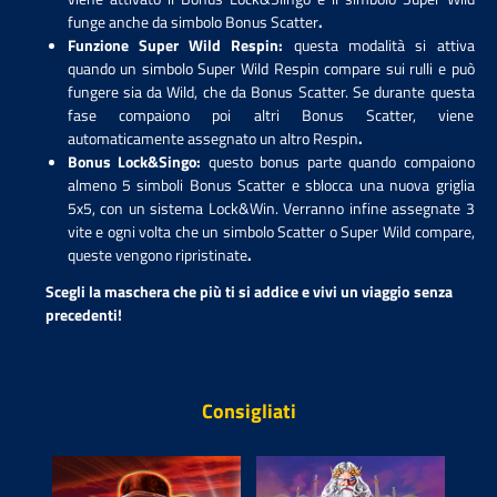
funge anche da simbolo Bonus Scatter
.
Funzione Super Wild Respin:
questa modalità si attiva
quando un simbolo Super Wild Respin compare sui rulli e può
fungere sia da Wild, che da Bonus Scatter. Se durante questa
fase compaiono poi altri Bonus Scatter, viene
automaticamente assegnato un altro Respin
.
Bonus Lock&Singo:
questo bonus parte quando compaiono
almeno 5 simboli Bonus Scatter e sblocca una nuova griglia
5x5, con un sistema Lock&Win. Verranno infine assegnate 3
vite e ogni volta che un simbolo Scatter o Super Wild compare,
queste vengono ripristinate
.
Scegli la maschera che più ti si addice e vivi un viaggio senza
precedenti!
Consigliati