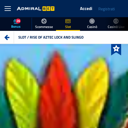
Accedi
Registrati
26
Bonus
Scommesse
Slot
Casinò
Casinò Live
SLOT / RISE OF AZTEC LOCK AND SLINGO