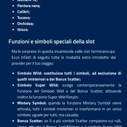
Pantera nera;
Colibrì;
Tucano;
Orchidea;
Ibisco.
Funzioni e simboli speciali della slot
Ma le sorprese in questa incantevole valle non terminano qui.
Ecco infatti di seguito tutte le modalità extra introdotte dal
provider per il tuo viaggio:
Simbolo Wild:
sostituisce tutti i simboli, ad esclusione di
quelli misteriosi e dei Bonus Scatter
;
Simbolo Super Wild:
svolge contemporaneamente la
funzione del Simbolo Wild e del Bonus Scatter, attivando
inoltre la funzione Super Wild Respin;
Mistery Symbol:
quando la funzione Mistery Symbol viene
attivata, tutti i simboli misteriosi si trasformano in un unico
simbolo, uguale per tutti, ma casuale
;
Bonus Scatter:
se 5 o più simboli Scatter compaiono sui rulli,
viene attivato il Bonus Lock&Slingo e il simbolo Super Wild