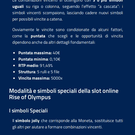
uguali
su riga o colonna, seguendo l’effetto “a cascata”: i
simboli vincenti scompaiono, lasciando cadere nuovi simboli
per possibili vincite a catena.
Ovviamente le vincite sono condizionate da alcuni fattori,
come la
puntata
che scegli e le opportunità di vincita
dipendono anche da altri dettagli fondamentali:
Puntata massima:
40€
Puntata minima
: 0,10€
RTP medio
: 91,49%
Struttura
: 5 rulli e 5 file
Vincita massima:
5000x
Modalità e simboli speciali della slot online
Rise of Olympus
I simboli Speciali
Il
simbolo jolly
che corrisponde alla Moneta, sostituisce tutti
gli altri per aiutare a formare combinazioni vincenti.