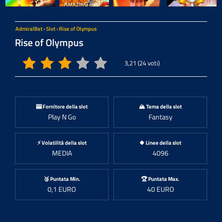
AdmiralBet
›
Slot
›
Rise of Olympus
Rise of Olympus
3,21
(
24
voti)
🎰 Fornitore della slot
🏔️ Tema della slot
Play N Go
Fantasy
⚡ Volatilità della slot
🍀 Linee della slot
MEDIA
4096
🥈 Puntata Min.
🏆 Puntata Max.
0,1 EURO
40 EURO