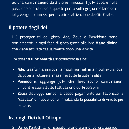
Se una combinazione da 3 viene rimossa, il jolly appare nella
posizione centrale: se a questo punto sulla griglia restano solo
jolly, vengono rimossi per favorire l’attivazione dei Giri Gratis.
Il potere degli dei
I 3 protagonisti del gioco, Ade, Zeus e Poseidone sono
onnipresenti in ogni fase di gioco grazie alla loro
Mano divina
che viene attivata casualmente dopo una vincita.
Tre potenti
funzionalità
arricchiscono la slot:
Ade:
trasforma simboli i simboli normali in simboli extra, così
da poter sfruttare al massimo tutte le potenzialità;
Poseidone
: aggiunge jolly che favoriscono combinazioni
vincenti e soprattutto l’attivazione dei Free Spin;
Zeus:
distrugge simboli a basso pagamento per favorisce la
“cascata” di nuove icone, innalzando la possibilità di vincite più
elevate.
Ira degli Dei dell’Olimpo
Gli Dei dell'antichità, è risaputo, erano pieni di collera quando