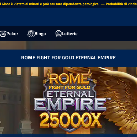
Il Gioco è vietato ai minori e può causare dipendenza patologica
—
Probabilità di vincit
Poker
Bingo
Lotterie
ROME FIGHT FOR GOLD ETERNAL EMPIRE