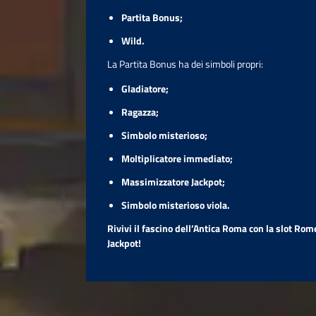
Partita Bonus;
Wild.
La Partita Bonus ha dei simboli propri:
Gladiatore;
Ragazza;
Simbolo misterioso;
Moltiplicatore immediato;
Massimizzatore Jackpot;
Simbolo misterioso viola.
Rivivi il fascino dell’Antica Roma con la slot Rom
Jackpot!