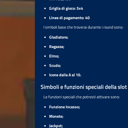
Griglia di gioco: 5x4
Linee di pagamento: 40
I simboli base che troverai durante i round sono:
Gladiatore;
Ragazza;
Elmo;
Scudo;
Icone dalla A al 10.
Simboli e funzioni speciali della sl
Le funzioni speciali che potresti attivare sono:
Funzione Incasso;
Monete;
Jackpot;