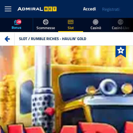
Accedi
Registrati
28
Bonus
Scommesse
Slot
Casinò
Casinò Live
SLOT / RUMBLE RICHES - HAULIN' GOLD