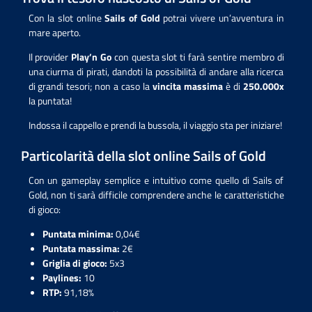
Con la slot online
Sails of Gold
potrai vivere un’avventura in
mare aperto.
Il provider
Play’n Go
con questa slot ti farà sentire membro di
una ciurma di pirati, dandoti la possibilità di andare alla ricerca
di grandi tesori; non a caso la
vincita massima
è di
250.000x
la puntata!
Indossa il cappello e prendi la bussola, il viaggio sta per iniziare!
Particolarità della slot online Sails of Gold
Con un gameplay semplice e intuitivo come quello di Sails of
Gold, non ti sarà difficile comprendere anche le caratteristiche
di gioco:
Puntata minima:
0,04€
Puntata massima:
2€
Griglia di gioco:
5x3
Paylines:
10
RTP:
91,18%