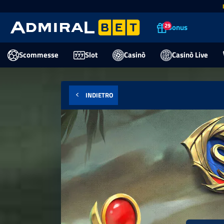
29
Bonus
Scommesse
Slot
Casinò
Casinò Live
INDIETRO