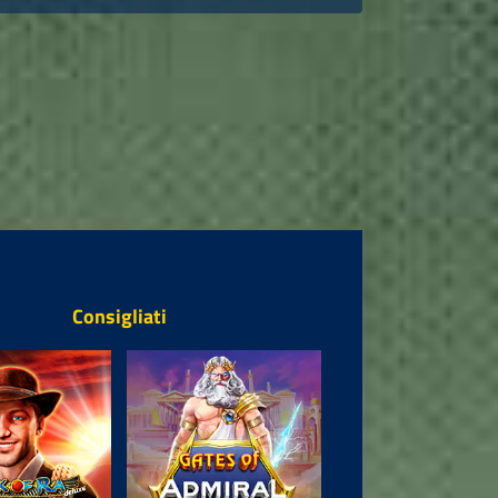
Consigliati