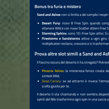
Bonus tra furia e mistero
Sand and Ashes
non si limita a dei semplici respin 
Desert Fury:
ricevi 8 Free Spin quando compa
ottenere Wild e con nuovi Scatter ottieni Free S
Storming Sphinx
: sono 10 i Free Spin attivi. S
Firestorms e Sandstorms
attive a ogni giro:
moltiplicatori restano, crescono e si trasforma
Prova altre slot simili a Sand and As
Il fascino oscuro del deserto ti ha stregato? Potres
Phoenix Ashes
: la misteriosa fenice creata da
simboli Wild;
Dead Canary
: se ad attrarmi è invece l'atmo
scelta giusta per te.
Il deserto ti sta chiamando e non sembra dispost
spiriti del Nilo trasformino ogni spin in una caccia a