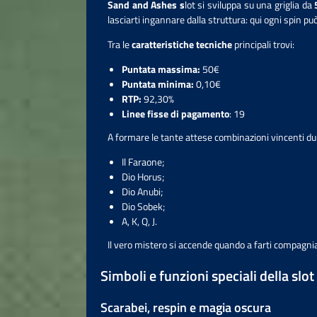
Sand and Ashes s
lot si sviluppa su una griglia da
5
lasciarti ingannare dalla struttura: qui ogni spin p
Tra le
caratteristiche tecniche
principali trovi:
Puntata massima:
50€
Puntata minima:
0,10€
RTP:
92,30%
Linee fisse di pagamento
: 19
A formare le tante attese combinazioni vincenti du
Il Faraone;
Dio Horus;
Dio Anubi;
Dio Sobek;
A, K, Q, J.
Il vero mistero si accende quando a farti compagnia 
Simboli e funzioni speciali della sl
Scarabei, respin e magia oscura