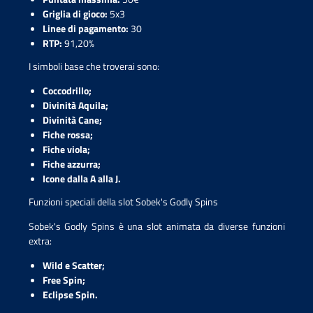
Griglia di gioco:
5x3
Linee di pagamento:
30
RTP:
91,20%
I simboli base che troverai sono:
Coccodrillo;
Divinità Aquila;
Divinità Cane;
Fiche rossa;
Fiche viola;
Fiche azzurra;
Icone dalla A alla J.
Funzioni speciali della slot Sobek's Godly Spins
Sobek's Godly Spins è una slot animata da diverse funzioni
extra:
Wild e Scatter;
Free Spin;
Eclipse Spin.