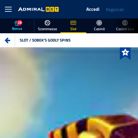
Accedi
Registrati
28
Bonus
Scommesse
Slot
Casinò
Casinò Live
SLOT / SOBEK'S GODLY SPINS