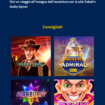
Vivi un viaggio all’insegna dell’avventura con la slot Sobek's
Godly Spins!
Consigliati