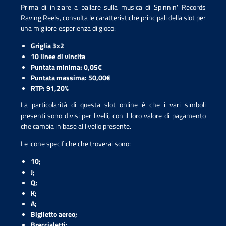
Prima di iniziare a ballare sulla musica di Spinnin' Records
Raving Reels, consulta le caratteristiche principali della slot per
una migliore esperienza di gioco:
Griglia 3x2
10 linee di vincita
Puntata minima: 0,05€
Puntata massima: 50,00€
RTP: 91,20%
La particolarità di questa slot online è che i vari simboli
presenti sono divisi per livelli, con il loro valore di pagamento
che cambia in base al livello presente.
Le icone specifiche che troverai sono:
10;
J;
Q;
K;
A;
Biglietto aereo;
Braccialetti;