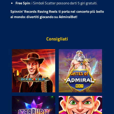
Free Spin
: i Simboli Scatter possono darti 5 giri gratuiti.
Spinnin' Records Raving Reels ti porta nel concerto più bello
al mondo: divertiti giocando su AdmiralBet!
Consigliati