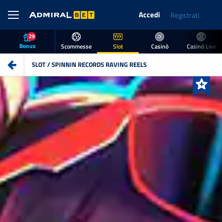
Accedi
Registrati
29
Bonus
Scommesse
Slot
Casinò
Casinò Live
SLOT / SPINNIN RECORDS RAVING REELS