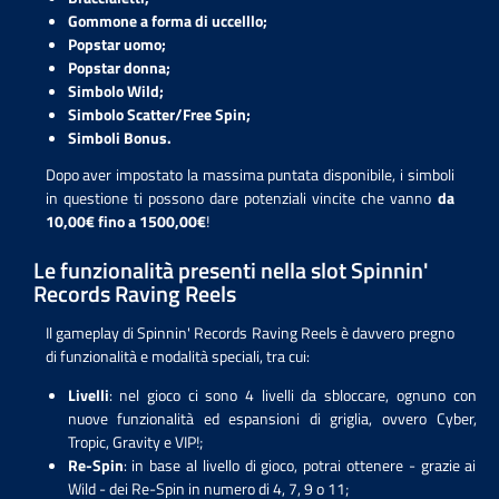
Gommone a forma di uccelllo;
Popstar uomo;
Popstar donna;
Simbolo Wild;
Simbolo Scatter/Free Spin;
Simboli Bonus.
Dopo aver impostato la massima puntata disponibile, i simboli
in questione ti possono dare potenziali vincite che vanno
da
10,00€ fino a 1500,00€
!
Le funzionalità presenti nella slot Spinnin'
Records Raving Reels
Il gameplay di Spinnin' Records Raving Reels è davvero pregno
di funzionalità e modalità speciali, tra cui:
Livelli
: nel gioco ci sono 4 livelli da sbloccare, ognuno con
nuove funzionalità ed espansioni di griglia, ovvero Cyber,
Tropic, Gravity e VIP!;
Re-Spin
: in base al livello di gioco, potrai ottenere - grazie ai
Wild - dei Re-Spin in numero di 4, 7, 9 o 11;