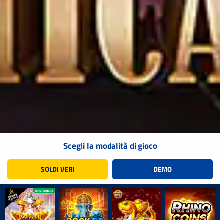
Scegli la modalità di gioco
SOLDI VERI
DEMO