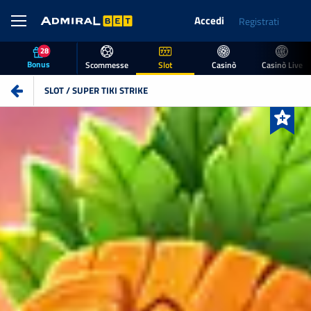
Accedi
Registrati
28
Bonus
Scommesse
Slot
Casinò
Casinò Live
SLOT / SUPER TIKI STRIKE