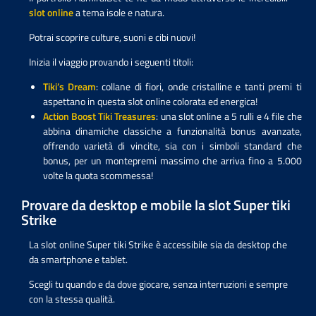
slot online
a tema isole e natura.
Potrai scoprire culture, suoni e cibi nuovi!
Inizia il viaggio provando i seguenti titoli:
Tiki’s Dream
: collane di fiori, onde cristalline e tanti premi ti
aspettano in questa slot online colorata ed energica!
Action Boost Tiki Treasures
: una slot online a 5 rulli e 4 file che
abbina dinamiche classiche a funzionalità bonus avanzate,
offrendo varietà di vincite, sia con i simboli standard che
bonus, per un montepremi massimo che arriva fino a 5.000
volte la quota scommessa!
Provare da desktop e mobile la slot Super tiki
Strike
La slot online Super tiki Strike è accessibile sia da desktop che
da smartphone e tablet.
Scegli tu quando e da dove giocare, senza interruzioni e sempre
con la stessa qualità.