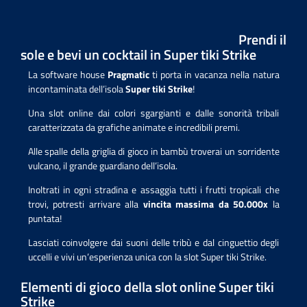
Prendi il
sole e bevi un cocktail in Super tiki Strike
La software house
Pragmatic
ti porta in vacanza nella natura
incontaminata dell’isola
Super tiki Strike
!
Una slot online dai colori sgargianti e dalle sonorità tribali
caratterizzata da grafiche animate e incredibili premi.
Alle spalle della griglia di gioco in bambù troverai un sorridente
vulcano, il grande guardiano dell’isola.
Inoltrati in ogni stradina e assaggia tutti i frutti tropicali che
trovi, potresti arrivare alla
vincita massima da 50.000x
la
puntata!
Lasciati coinvolgere dai suoni delle tribù e dal cinguettio degli
uccelli e vivi un’esperienza unica con la slot Super tiki Strike.
Elementi di gioco della slot online Super tiki
Strike