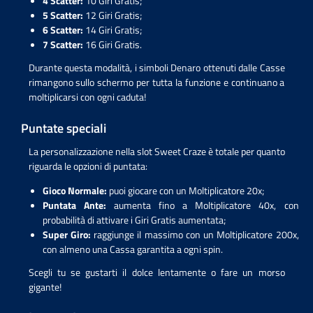
4 Scatter:
10 Giri Gratis;
5 Scatter:
12 Giri Gratis;
6 Scatter:
14 Giri Gratis;
7 Scatter:
16 Giri Gratis.
Durante questa modalità, i simboli Denaro ottenuti dalle Casse
rimangono sullo schermo per tutta la funzione e continuano a
moltiplicarsi con ogni caduta!
Puntate speciali
La personalizzazione nella slot Sweet Craze è totale per quanto
riguarda le opzioni di puntata:
Gioco Normale:
puoi giocare con un Moltiplicatore 20x;
Puntata Ante:
aumenta fino a Moltiplicatore 40x, con
probabilità di attivare i Giri Gratis aumentata;
Super Giro:
raggiunge il massimo con un Moltiplicatore 200x,
con almeno una Cassa garantita a ogni spin.
Scegli tu se gustarti il dolce lentamente o fare un morso
gigante!