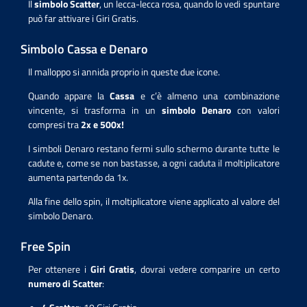
Il
simbolo Scatter
, un lecca-lecca rosa, quando lo vedi spuntare
può far attivare i Giri Gratis.
Simbolo Cassa e Denaro
Il malloppo si annida proprio in queste due icone.
Quando appare la
Cassa
e c’è almeno una combinazione
vincente, si trasforma in un
simbolo Denaro
con valori
compresi tra
2x e 500x!
I simboli Denaro restano fermi sullo schermo durante tutte le
cadute e, come se non bastasse, a ogni caduta il moltiplicatore
aumenta partendo da 1x.
Alla fine dello spin, il moltiplicatore viene applicato al valore del
simbolo Denaro.
Free Spin
Per ottenere i
Giri Gratis
, dovrai vedere comparire un certo
numero di Scatter
: