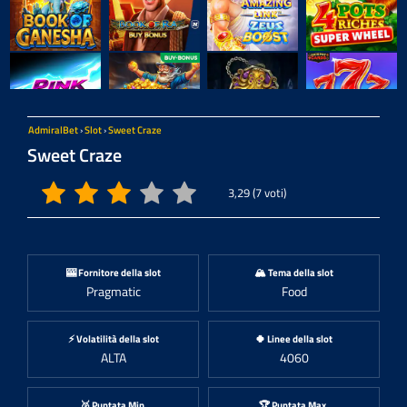
AdmiralBet
›
Slot
›
Sweet Craze
Sweet Craze
3,29
(
7
voti)
🎰 Fornitore della slot
🏔️ Tema della slot
Pragmatic
Food
⚡ Volatilità della slot
🍀 Linee della slot
ALTA
4060
🥈 Puntata Min.
🏆 Puntata Max.