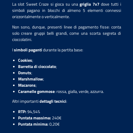
La slot Sweet Craze si gioca su una
griglia 7x7
dove tutti i
simboli pagano in blocchi di almeno 5 elementi connessi
orizzontalmente o verticalmente.
Non sono, dunque, presenti linee di pagamento fisse: conta
solo creare gruppi belli grandi, come una scorta segreta di
cioccolatini.
I
simboli paganti
durante la partita base:
Cookies
;
Barretta di cioccolato
;
Donuts
;
Marshmallow
;
Macarons
;
Caramelle gommose
: rossa, gialla, verde, azzurra.
Altri importanti
dettagli tecnici
:
RTP:
94,54%
Puntata massima:
240€
Puntata minima:
0,20€