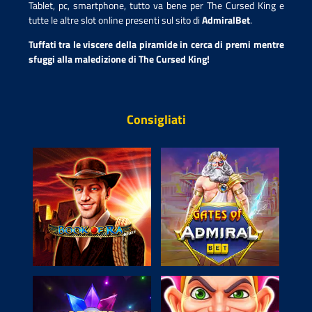
Tablet, pc, smartphone, tutto va bene per The Cursed King e
tutte le altre slot online presenti sul sito di
AdmiralBet
.
Tuffati tra le viscere della piramide in cerca di premi mentre
sfuggi alla maledizione di The Cursed King!
Consigliati