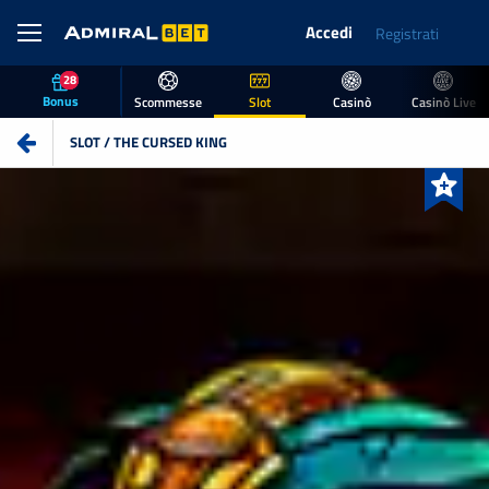
Accedi
Registrati
28
Bonus
Scommesse
Slot
Casinò
Casinò Live
SLOT / THE CURSED KING