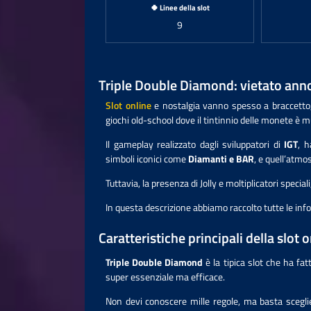
🍀 Linee della slot
9
Triple Double Diamond: vietato anno
Slot online
e nostalgia vanno spesso a braccett
giochi old-school dove il tintinnio delle monete è m
Il gameplay realizzato dagli sviluppatori di
IGT
, h
simboli iconici come
Diamanti e BAR
, e quell’atmo
Tuttavia, la presenza di Jolly e moltiplicatori speciali
In questa descrizione abbiamo raccolto tutte le info
Caratteristiche principali della slot
Triple Double Diamond
è la tipica slot che ha fat
super essenziale ma efficace.
Non devi conoscere mille regole, ma basta scegliere 