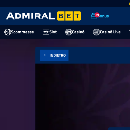
29
Bonus
Scommesse
Slot
Casinò
Casinò Live
INDIETRO