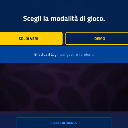
Scegli la modalità di gioco.
SOLDI VERI
DEMO
Effettua il Login
per gestire i preferiti
REGOLE DEI BONUS