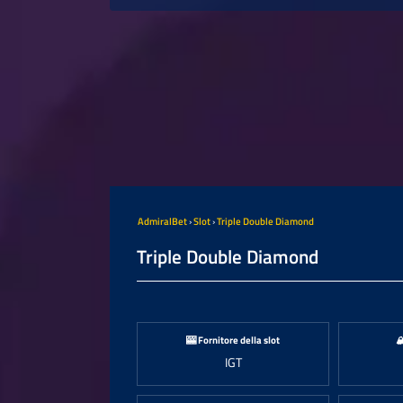
AdmiralBet
›
Slot
›
Triple Double Diamond
Triple Double Diamond
🎰 Fornitore della slot

IGT