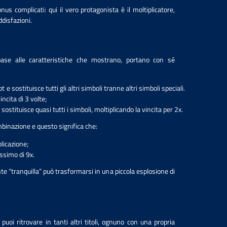
nus complicati: qui il vero protagonista è il moltiplicatore,
disfazioni.
base alle caratteristiche che mostrano, portano con sé
lot e sostituisce tutti gli altri simboli tranne altri simboli speciali.
ncita di 3 volte;
 sostituisce quasi tutti i simboli, moltiplicando la vincita per 2x.
binazione e questo significa che:
plicazione;
assimo di 9x.
tranquilla” può trasformarsi in una piccola esplosione di
puoi ritrovare in tanti altri titoli, ognuno con una propria