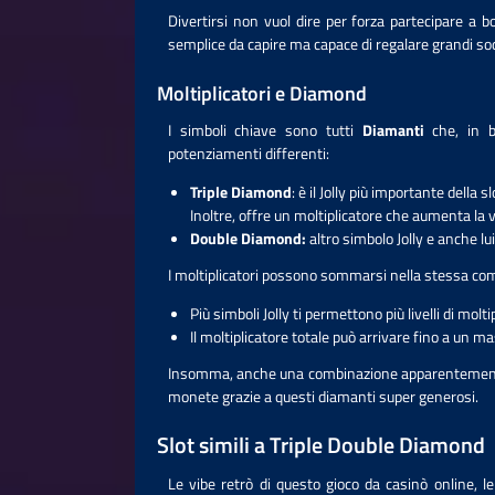
Divertirsi non vuol dire per forza partecipare a bo
semplice da capire ma capace di regalare grandi sod
Moltiplicatori e Diamond
I simboli chiave sono tutti
Diamanti
che, in 
potenziamenti differenti:
Triple Diamond
: è il Jolly più importante della s
Inoltre, offre un moltiplicatore che aumenta la vi
Double Diamond:
altro simbolo Jolly e anche lui
I moltiplicatori possono sommarsi nella stessa com
Più simboli Jolly ti permettono più livelli di molti
Il moltiplicatore totale può arrivare fino a un m
Insomma, anche una combinazione apparentemente “
monete grazie a questi diamanti super generosi.
Slot simili a Triple Double Diamond
Le vibe retrò di questo gioco da casinò online, le 