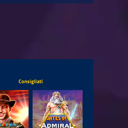
Consigliati