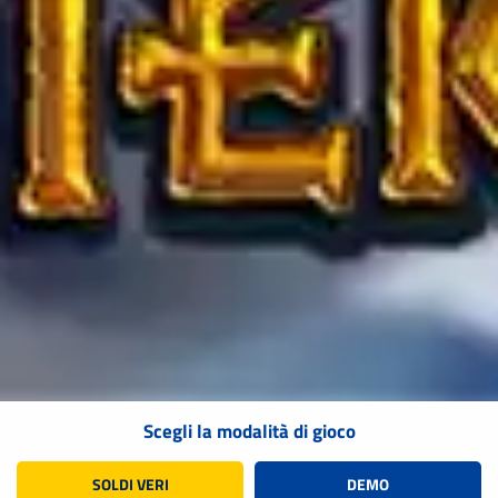
Scegli la modalità di gioco
SOLDI VERI
DEMO