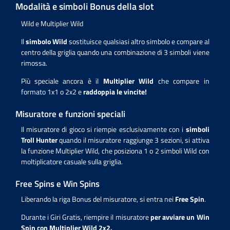
Modalità e simboli Bonus della slot
Wild e Multiplier Wild
Il
simbolo Wild
sostituisce qualsiasi altro simbolo e compare al
centro della griglia quando una combinazione di 3 simboli viene
rimossa.
Più speciale ancora è il
Multiplier Wild
che compare in
formato 1x1 o 2x2 e
raddoppia le vincite!
Misuratore e funzioni speciali
Il misuratore di gioco si riempie esclusivamente con i
simboli
Troll Hunter
quando il misuratore raggiunge 3 sezioni, si attiva
la funzione Multiplier Wild, che posiziona 1 o 2 simboli Wild con
moltiplicatore casuale sulla griglia.
Free Spins e Win Spins
Liberando la riga Bonus del misuratore, si entra nei
Free Spin
.
Durante i Giri Gratis, riempire il misuratore
per avviare un Win
Spin con Multiplier Wild 2x2.