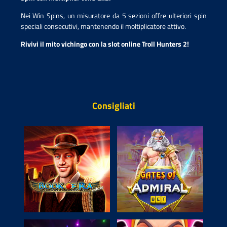
Nei Win Spins, un misuratore da 5 sezioni offre ulteriori spin
speciali consecutivi, mantenendo il moltiplicatore attivo.
Rivivi il mito vichingo con la slot online Troll Hunters 2!
Consigliati