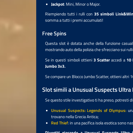
Jackpot
: Mini, Minor o Major.
Riempiendo tutti i rulli con
35 simboli Link&Wi
somma a tutti i premi accumulati!
Free Spins
Questa slot è dotata anche della funzione casual
mostrando auto della polizia che sfrecciano sui rull
Se in questi simboli ottieni
3 Scatter
accedi a
10 
Jumbo 3x3.
Se compare un Blocco Jumbo Scatter, ottieni altri 1
Slot simili a Unusual Suspects Ultr
Se questo stile investigativo ti ha preso, potresti d
Unusual Suspects: Legends of Olympus:
una
trovano nella Grecia Antica;
Red Thief
: in una pacifica isola esotica sono nasc
Divertiti giocando a Unusual Suspects Ultra 