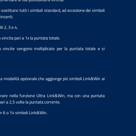
sostituire tutti i simboli standard, ad eccezione dei simboli
incenti.
li 2, 3 e 4.
 vincita pari a 1x la puntata totale.
ro vincite vengono moltiplicate per la puntata totale e si
a modalità opzionale che aggiunge più simboli Link&Win ai
entrare nella funzione Ultra Link&Win, ma con una puntata
ari a 2,5 volte la puntata corrente.
con 6 o 14 simboli Link&Win.