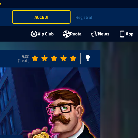
a
Registrati
ACCEDI
Vip Club
Ruota
News
App
5,00
(
1
voti)