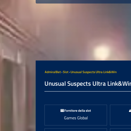
AdmiralBet
›
Slot
›
Unusual Suspects Ultra Link&Win
Unusual Suspects Ultra Link&Wi
🎰 Fornitore della slot

Games Global