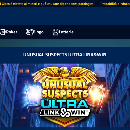
Il Gioco è vietato ai minori e può causare dipendenza patologica
—
Probabilità di vincit
Poker
Bingo
Lotterie
UNUSUAL SUSPECTS ULTRA LINK&WIN