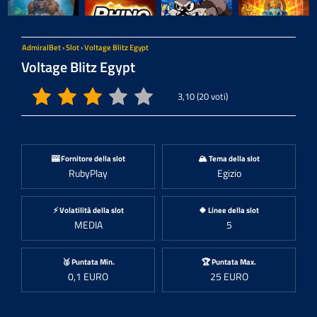
AdmiralBet
›
Slot
›
Voltage Blitz Egypt
Voltage Blitz Egypt
3,10
(
20
voti)
🎰 Fornitore della slot
🏔️ Tema della slot
RubyPlay
Egizio
⚡ Volatilità della slot
🍀 Linee della slot
MEDIA
5
🥈 Puntata Min.
🏆 Puntata Max.
0,1 EURO
25 EURO