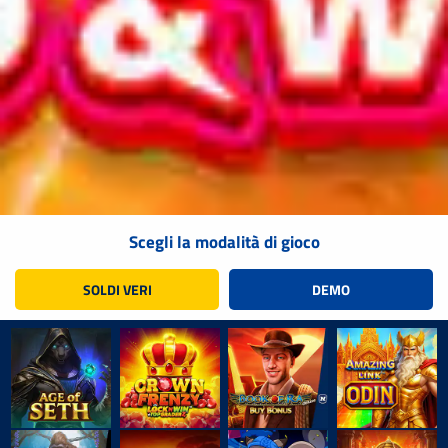
Scegli la modalità di gioco
SOLDI VERI
DEMO