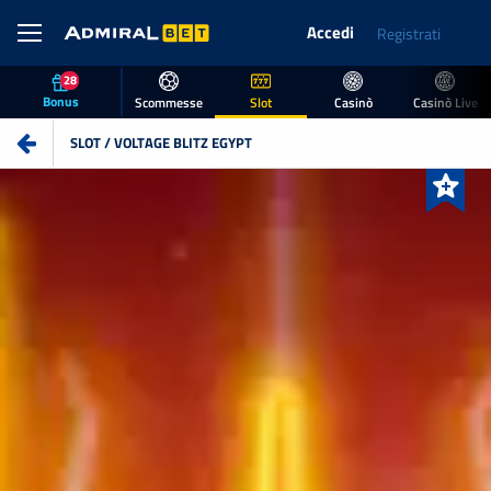
Accedi
Registrati
28
Bonus
Scommesse
Slot
Casinò
Casinò Live
SLOT / VOLTAGE BLITZ EGYPT