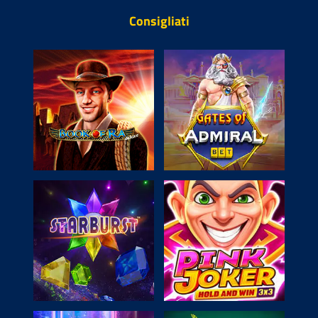
Consigliati