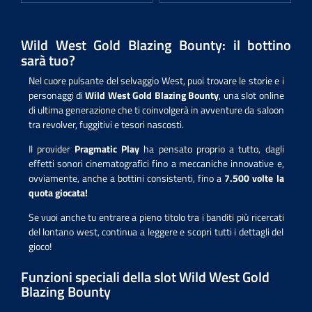
Wild West Gold Blazing Bounty: il bottino
sarà tuo?
Nel cuore pulsante del selvaggio West, puoi trovare le storie e i
personaggi di
Wild West Gold Blazing Bounty
, una slot online
di ultima generazione che ti coinvolgerà in avventure da saloon
tra revolver, fuggitivi e tesori nascosti.
Il provider
Pragmatic Play
ha pensato proprio a tutto, dagli
effetti sonori cinematografici fino a meccaniche innovative e,
ovviamente, anche a bottini consistenti, fino a
7.500 volte la
quota giocata!
Se vuoi anche tu entrare a pieno titolo tra i banditi più ricercati
del lontano west, continua a leggere e scopri tutti i dettagli del
gioco!
Funzioni speciali della slot Wild West Gold
Blazing Bounty