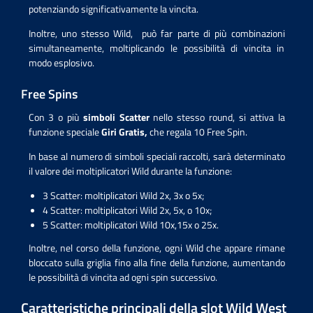
potenziando significativamente la vincita.
Inoltre, uno stesso Wild, può far parte di più combinazioni
simultaneamente, moltiplicando le possibilità di vincita in
modo esplosivo.
Free Spins
Con 3 o più
simboli Scatter
nello stesso round, si attiva la
funzione speciale
Giri Gratis,
che regala 10 Free Spin.
In base al numero di simboli speciali raccolti, sarà determinato
il valore dei moltiplicatori Wild durante la funzione:
3 Scatter: moltiplicatori Wild 2x, 3x o 5x;
4 Scatter: moltiplicatori Wild 2x, 5x, o 10x;
5 Scatter: moltiplicatori Wild 10x,15x o 25x.
Inoltre, nel corso della funzione, ogni Wild che appare rimane
bloccato sulla griglia fino alla fine della funzione, aumentando
le possibilità di vincita ad ogni spin successivo.
Caratteristiche principali della slot Wild West