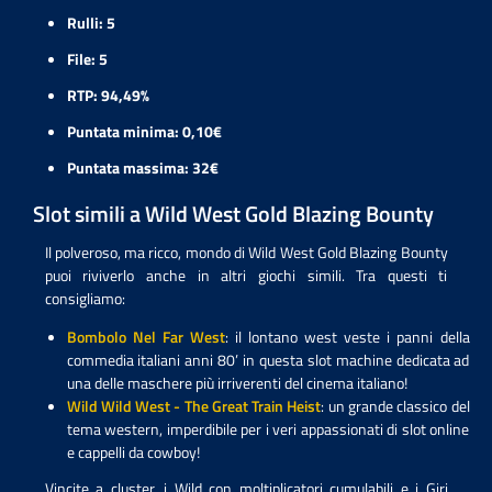
Rulli: 5
File: 5
RTP: 94,49%
Puntata minima: 0,10€
Puntata massima: 32€
Slot simili a Wild West Gold Blazing Bounty
Il polveroso, ma ricco, mondo di Wild West Gold Blazing Bounty
puoi riviverlo anche in altri giochi simili. Tra questi ti
consigliamo:
Bombolo Nel Far West
: il lontano west veste i panni della
commedia italiani anni 80’ in questa slot machine dedicata ad
una delle maschere più irriverenti del cinema italiano!
Wild Wild West - The Great Train Heist
: un grande classico del
tema western, imperdibile per i veri appassionati di slot online
e cappelli da cowboy!
Vincite a cluster, i Wild con moltiplicatori cumulabili e i Giri