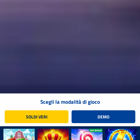
Scegli la modalità di gioco
SOLDI VERI
DEMO