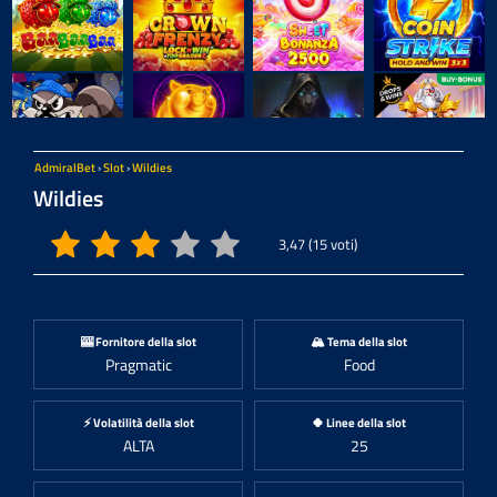
AdmiralBet
›
Slot
›
Wildies
Wildies
3,47
(
15
voti)
🎰 Fornitore della slot
🏔️ Tema della slot
Pragmatic
Food
⚡ Volatilità della slot
🍀 Linee della slot
ALTA
25