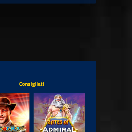
Consigliati