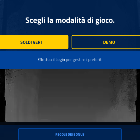
Scegli la modalità di gioco.
SOLDI VERI
DEMO
Effettua il Login
per gestire i preferiti
REGOLE DEI BONUS