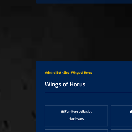
AdmiralBet
›
Slot
›
Wings of Horus
Wings of Horus
🎰 Fornitore della slot

Hacksaw