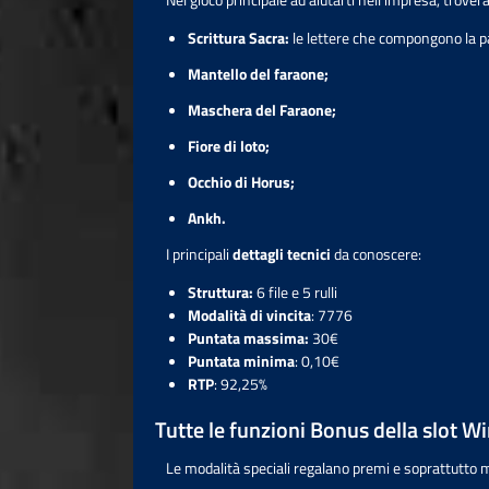
Scrittura Sacra:
le lettere che compongono la p
Mantello del faraone;
Maschera del Faraone;
Fiore di loto;
Occhio di Horus;
Ankh.
I principali
dettagli tecnici
da conoscere:
Struttura:
6 file e 5 rulli
Modalità di vincita
: 7776
Puntata massima:
30€
Puntata minima
: 0,10€
RTP
: 92,25%
Tutte le funzioni Bonus della slot W
Le modalità speciali regalano premi e soprattutto