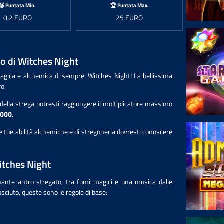
🥈 Puntata Min.
🏆 Puntata Max.
0,2 EURO
25 EURO
ro di Witches Night
agica e alchemica di sempre: Witches Night! La bellissima
ro.
 della strega potresti raggiungere il moltiplicatore massimo
.000
.
e tue abilità alchemiche e di stregoneria dovresti conoscere
Witches Night
nante antro stregato, tra fumi magici e una musica dalle
ciuto, queste sono le regole di base: