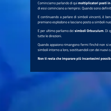
Cominciamo parlando di qui
moltiplicatori posti in
di essi cominciano a riempirsi. Quando sono definit
E continuando a parlare di simboli vincenti, è ben
premiano esplodono e lasciano posto a simboli nuov
E per ultimo parliamo dei
simboli Orbuculum
. Di 
tutte le direzioni.
Quando appaiono rimangono fermi finché non si esa
simboli intorno a loro, sostituendoli con dei nuovi ca
Non ti resta che imparare più incantesimi possibi