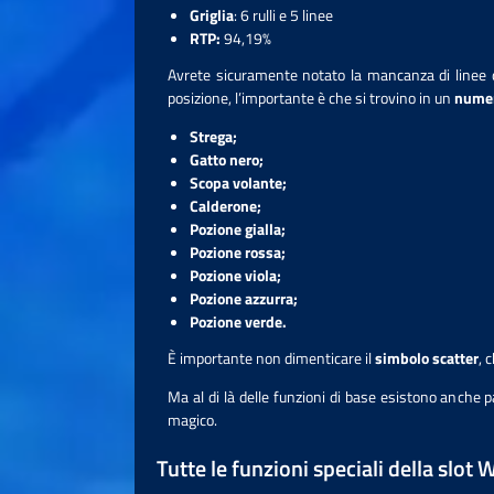
Griglia
: 6 rulli e 5 linee
RTP:
94,19%
Avrete sicuramente notato la mancanza di linee d
posizione, l’importante è che si trovino in un
numer
Strega;
Gatto nero;
Scopa volante;
Calderone;
Pozione gialla;
Pozione rossa;
Pozione viola;
Pozione azzurra;
Pozione verde.
È importante non dimenticare il
simbolo scatter
, 
Ma al di là delle funzioni di base esistono anche 
magico.
Tutte le funzioni speciali della slot