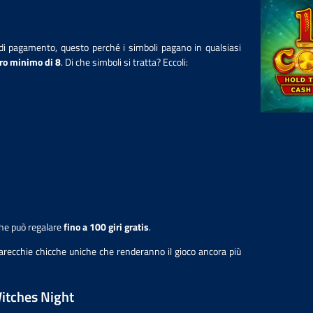
i pagamento, questo perché i simboli pagano in qualsiasi
o minimo di 8
. Di che simboli si tratta? Eccoli:
che può regalare
fino a 100 giri gratis
.
parecchie chicche uniche che renderanno il gioco ancora più
 Witches Night