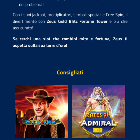
del problema!
Con i suoi jackpot, moltiplicatori, simboli speciali e Free Spin, il
divertimento con
Zeus Gold Blitz Fortune Tower
è più che
assicurato!
Se cerchi una slot che combini mito e fortuna, Zeus ti
aspetta sulla sua torre d’oro!
Consigliati