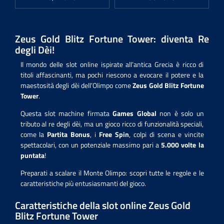
Zeus Gold Blitz Fortune Tower: diventa Re
degli Dèi!
Il mondo delle slot online ispirate all’antica Grecia è ricco di
titoli affascinanti, ma pochi riescono a evocare il potere e la
maestosità degli dèi dell’Olimpo come
Zeus Gold Blitz Fortune
Tower
.
Questa slot machine firmata
Games Global
non è solo un
tributo al re degli dèi, ma un gioco ricco di funzionalità speciali,
come la
Partita Bonus
, i
Free Spin
, colpi di scena e vincite
spettacolari, con un potenziale massimo pari a
5.000 volte la
puntata
!
Preparati a scalare il Monte Olimpo: scopri tutte le regole e le
caratteristiche più entusiasmanti del gioco.
Caratteristiche della slot online Zeus Gold
Blitz Fortune Tower