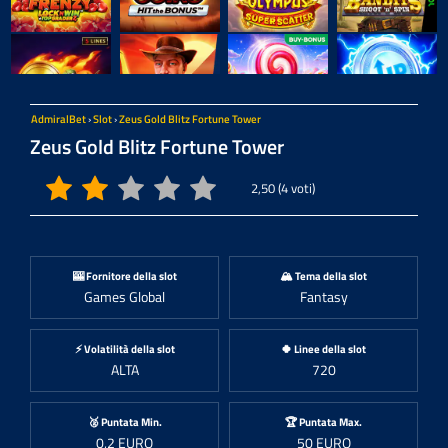
AdmiralBet
›
Slot
›
Zeus Gold Blitz Fortune Tower
Zeus Gold Blitz Fortune Tower
2,50
(
4
voti)
🎰 Fornitore della slot
🏔️ Tema della slot
Games Global
Fantasy
⚡ Volatilità della slot
🍀 Linee della slot
ALTA
720
🥈 Puntata Min.
🏆 Puntata Max.
0,2 EURO
50 EURO