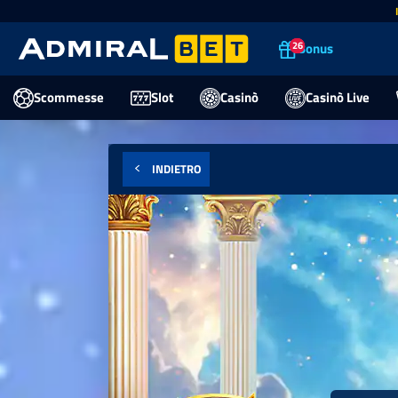
26
Bonus
Scommesse
Slot
Casinò
Casinò Live
INDIETRO