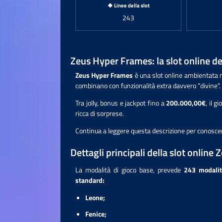
🍀 Linee della slot
243
Zeus Hyper Frames: la slot online de
Zeus Hyper Frames
è una slot online ambientata ne
combinano con funzionalità extra davvero ”divine”.
Tra jolly, bonus e jackpot fino a
200.000,00€
, il g
ricca di sorprese.
Continua a leggere questa descrizione per conoscere 
Dettagli principali della slot onlin
La modalità di gioco base, prevede
243 modalità
standard:
Leone;
Fenice;