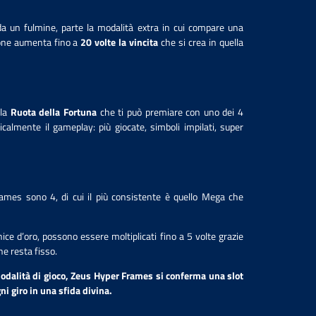
a un fulmine, parte la modalità extra in cui compare una
zione aumenta fino a
20 volte la vincita
che si crea in quella
la
Ruota della Fortuna
che ti può premiare con uno dei 4
calmente il gameplay: più giocate, simboli impilati, super
rames sono 4, di cui il più consistente è quello Mega che
nice d’oro, possono essere moltiplicati fino a 5 volte grazie
he resta fisso.
dalità di gioco, Zeus Hyper Frames si conferma una slot
i giro in una sfida divina.