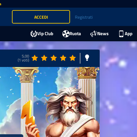
a
Registrati
ACCEDI
Vip Club
Ruota
News
App
5,00
(
1
voti)