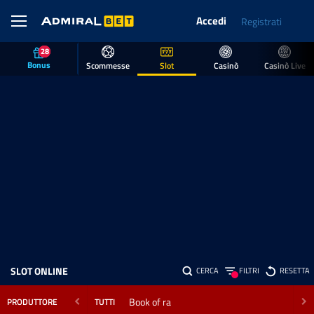
Accedi
Registrati
28
Bonus
Scommesse
Slot
Casinò
Casinò Live
SLOT ONLINE
CERCA
FILTRI
RESETTA
Book of ra
PRODUTTORE
TUTTI