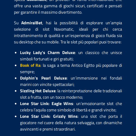
offre una vasta gamma di giochi sicuri, certificati e pensati
per garantire il massimo divertimento.
Su
AdmiralBet
, hai la possibilità di esplorare un’ampia
selezione di slot Novomatic, ideali per chi cerca
intrattenimento di qualità e un’esperienza di gioco fluida sia
su desktop che su mobile. Tra le slot più popolari puoi trovare:
Lucky Lady’s Charm Deluxe
: un classico che unisce
simboli fortunati e giri gratuiti;
Book of Ra
: la saga a tema Antico Egitto più popolare di
sempre;
Dolphin’s Pearl Deluxe
: un’immersione nei fondali
marini con vincite spettacolari;
Sizzling Hot Deluxe
: la reinterpretazione delle tradizionali
slot a frutta, con un tocco moderno;
Lone Star Link: Eagle Wins
: un’emozionante slot che
celebra l’aquila come simbolo di libertà e grandi vincite;
Lone Star Link: Grizzly Wins
: una slot che porta il
giocatore nel cuore della natura selvaggia, con dinamiche
avvincenti e premi straordinari.