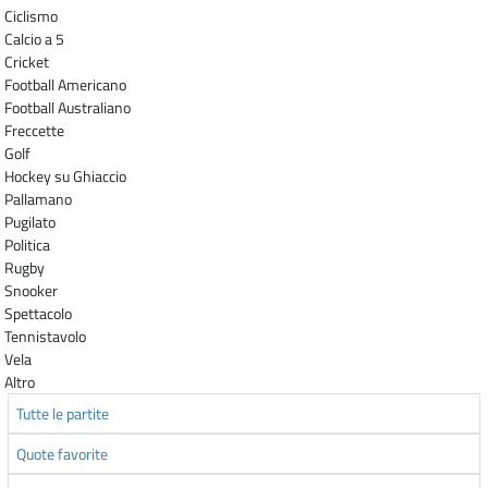
Ciclismo
Calcio a 5
Cricket
Football Americano
Football Australiano
Freccette
Golf
Hockey su Ghiaccio
Pallamano
Pugilato
Politica
Rugby
Snooker
Spettacolo
Tennistavolo
Vela
Altro
Tutte le partite
Quote favorite