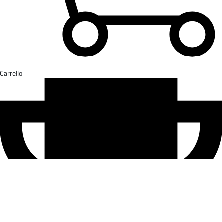
Carrello