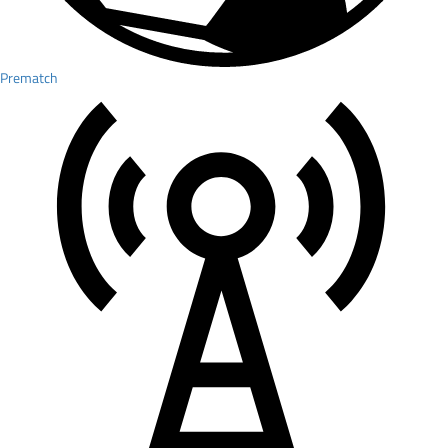
Prematch