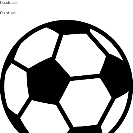
Quadrupla
Quintupla