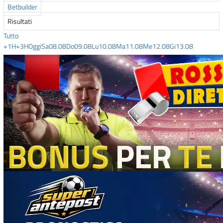
Betbuilder
Risultati
Tutto
+1H
+3H
Oggi
Sa
08.08
Do
09.08
Lu
10.08
Ma
11.08
Me
12.08
Gi
13.08