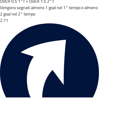
OVER 0.5 1°T + OVER 1.5 2°T
Vengono segnati almeno 1 goal nel 1° tempo e almeno
2 goal nel 2° tempo
2.71
3.00
LIGA SPAGNOLA