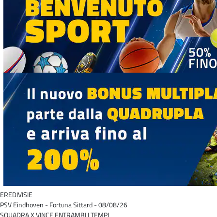
EREDIVISIE
PSV Eindhoven - Fortuna Sittard - 08/08/26
SQUADRA X VINCE ENTRAMBI I TEMPI