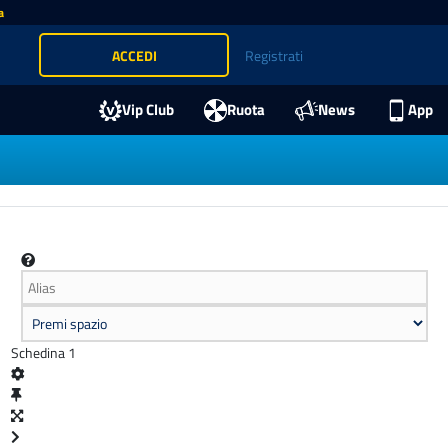
a
Registrati
ACCEDI
Vip Club
Ruota
News
App
Schedina
1