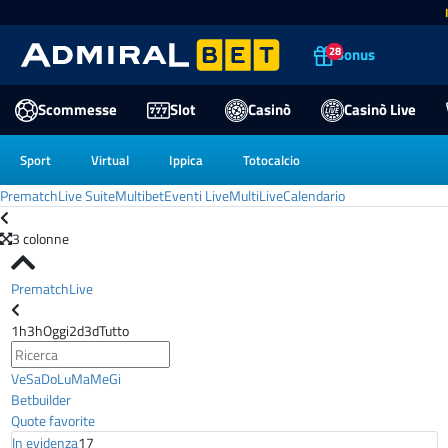
28
Bonus
Scommesse
Slot
Casinò
Casinò Live
Sport
Virtual
Ippica
Totocalcio
Prematch
Live Suite
Multibet
Eventi Live
MultiLive
Calendario
3 colonne
Prematch
Live
1h
3h
Oggi
2d
3d
Tutto
Ve
Sa
Do
Lu
Ma
Me
Gi
Betbuilder
Quote favorite
In evidenza
17