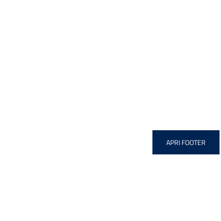
FOOTER