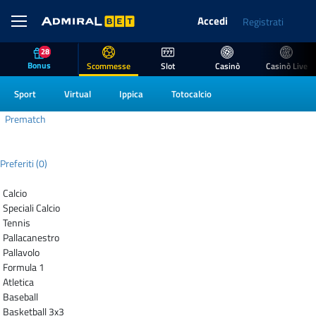
Accedi
Registrati
28
Bonus
Scommesse
Slot
Casinò
Casinò Live
Sport
Virtual
Ippica
Totocalcio
Prematch
Preferiti (0)
Calcio
Speciali Calcio
Tennis
Pallacanestro
Pallavolo
Formula 1
Atletica
Baseball
Basketball 3x3