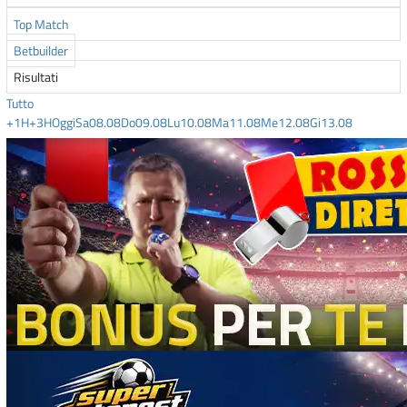
Top Match
Betbuilder
Risultati
Tutto
+1H
+3H
Oggi
Sa
08.08
Do
09.08
Lu
10.08
Ma
11.08
Me
12.08
Gi
13.08