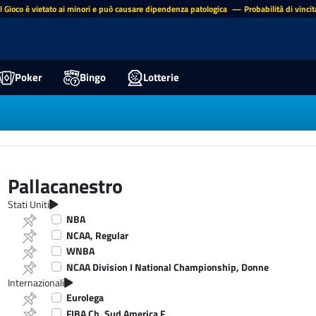
Il Gioco è vietato ai minori e può causare dipendenza patologica
—
Probabilità di vincit
Poker
Bingo
Lotterie
Pallacanestro
Stati Uniti
NBA
NCAA, Regular
WNBA
NCAA Division I National Championship, Donne
Internazionali
Eurolega
FIBA Ch. Sud America F