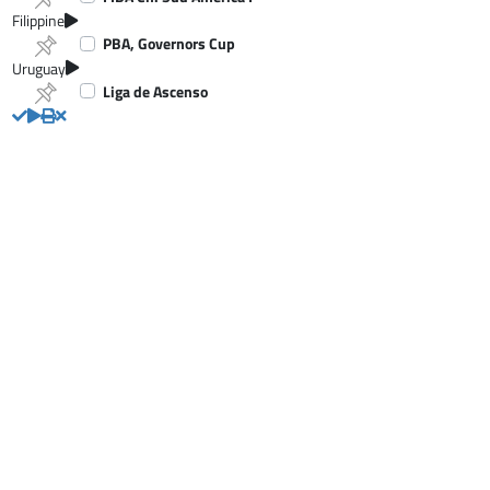
Filippine
PBA, Governors Cup
Uruguay
Liga de Ascenso