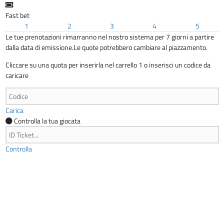
0
Fast bet
1
2
3
4
5
Le tue prenotazioni rimarranno nel nostro sistema per 7 giorni a partire
dalla data di emissione.Le quote potrebbero cambiare al piazzamento.
Cliccare su una quota per inserirla nel carrello
1
o inserisci un codice da
caricare
Carica
Controlla la tua giocata
Controlla