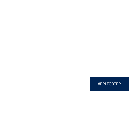
FOOTER