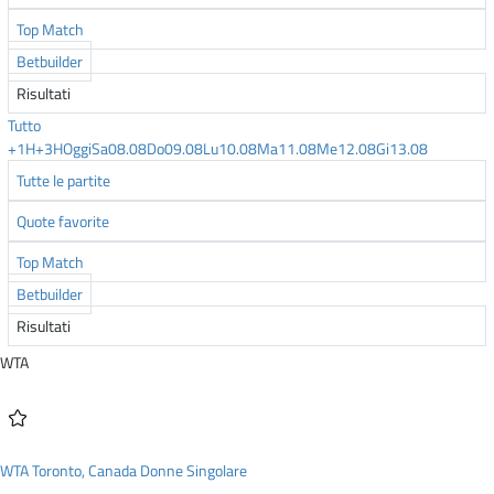
Top Match
Betbuilder
Risultati
Tutto
+1H
+3H
Oggi
Sa
08.08
Do
09.08
Lu
10.08
Ma
11.08
Me
12.08
Gi
13.08
Tutte le partite
Quote favorite
Top Match
Betbuilder
Risultati
WTA
WTA Toronto, Canada Donne Singolare