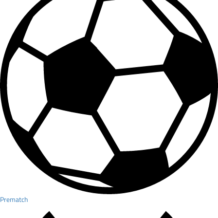
Prematch